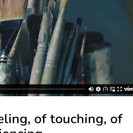
Portfolio Galler
Portfolio Uneve
Designer Portfo
Landing
eling, of touching, of