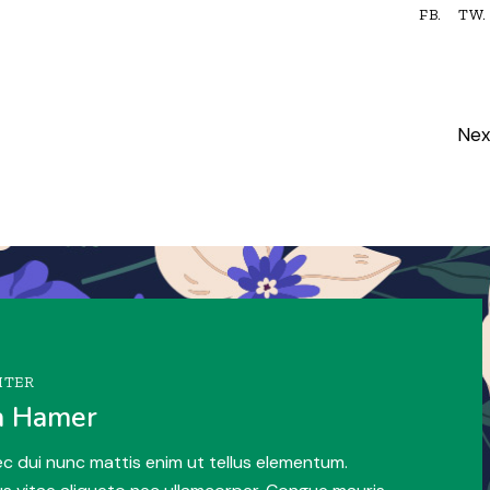
FB.
TW.
Nex
ITER
a Hamer
c dui nunc mattis enim ut tellus elementum.