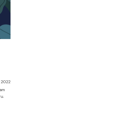
, 2022
uam
u.