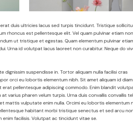
erat duis ultricies lacus sed turpis tincidunt. Tristique sollicit
lum rhoncus est pellentesque elit. Vel quam pulvinar etiam no
ndum ut tristique et egestas. Quam elementum pulvinar etia
ui. Urna id volutpat lacus laoreet non curabitur. Neque do vi
dignissim suspendisse in. Tortor aliquam nulla facilisi cras
or orci eu lobortis elementum nibh. Sit amet aliquam id diam
at erat pellentesque adipiscing commodo. Enim blandit volutp
 varius pharen velum turpis. Urna duis convallis convallis tel
met mattis vulputate enim nulla. Orcimi eu lobortis elementum 
ellentesque habitant morbi tristique senectus et sed arcu no
enim facilisis. Volutpat ac tincidunt vitae se.