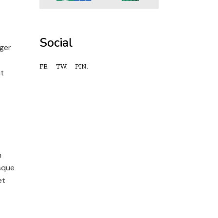
Social
eger
FB.
TW.
PIN.
ut
m
esque
et