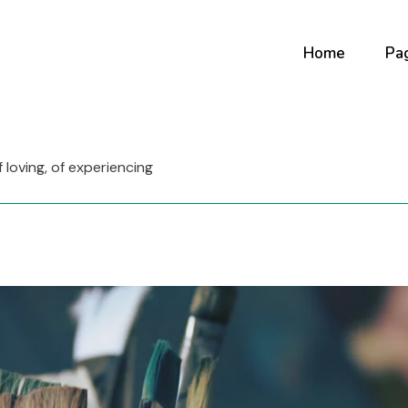
Home
Pa
Main Home
Ab
of loving, of experiencing
Digital Studio
Ab
Art Gallery
Ou
Horizontal Portf
Co
Creative Agenc
Our
Fullscreen Slide
Co
Interactive Sh
Portfolio Minima
Portfolio Metro