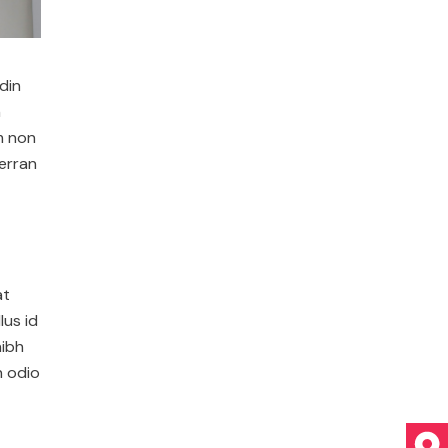
udin
n
m non
verran
at
lus id
nibh
n odio