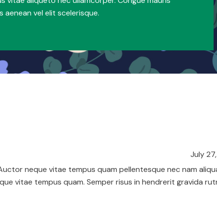
s vitae aliqueto nec ullamcorper. Congue mauris
 aenean vel elit scelerisque.
July 27
u. Auctor neque vitae tempus quam pellentesque nec nam aliq
ue vitae tempus quam. Semper risus in hendrerit gravida rutr