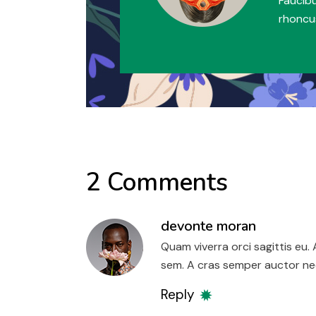
Faucibu
rhoncus
2 Comments
devonte moran
Quam viverra orci sagittis e
sem. A cras semper auctor neq
Reply