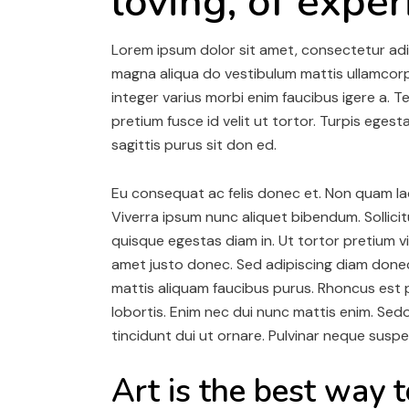
loving, of expe
Lorem ipsum dolor sit amet, consectetur adip
magna aliqua do vestibulum mattis ullamcorpe
integer varius morbi enim faucibus igere a. T
pretium fusce id velit ut tortor. Turpis ege
sagittis purus sit don ed.
Eu consequat ac felis donec et. Non quam l
Viverra ipsum nunc aliquet bibendum. Sollic
quisque egestas diam in. Ut tortor pretium v
amet justo donec. Sed adipiscing diam donec a
mattis aliquam faucibus purus. Rhoncus est p
lobortis. Enim nec dui nunc mattis enim. Sedo 
tincidunt dui ut ornare. Pulvinar neque sus
Art is the best way 