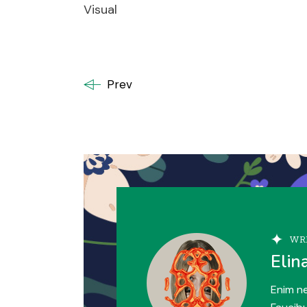
Visual
Prev
WR
Elin
Enim ne