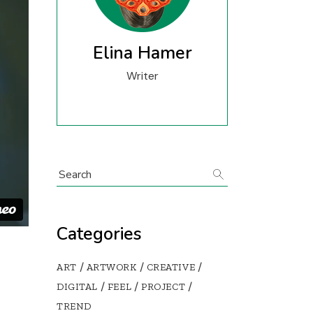
y
n
Elina Hamer
lio
Writer
Categories
ART
ARTWORK
CREATIVE
DIGITAL
FEEL
PROJECT
TREND