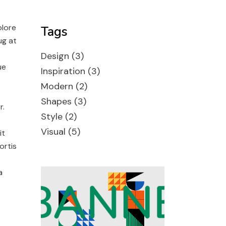
olore
Tags
ug at
Design
(3)
ue
Inspiration
(3)
Modern
(2)
Shapes
(3)
r.
Style
(2)
Visual
(5)
it
ortis
a