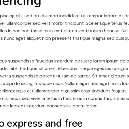
riencing
iscing elit, sed do eiusmod incididunt ut tempor labore et d
r ullamcorper sed velit morbi tincidunt. Scelerisque tellus fe
ellus in hac habitasse dictumst platea vestibulum rhoncus. Nisl
stas nunc eget aliquet nibh praesent tristique magna sed quisq
acus suspendisse faucibus interdum posuere lorem ipsum dolo
itudin nibh tristique sit amet. Bibendum neque egestas congue
iverra suspendisse potenti nullam ac tortor. Sit amet dictum s
dipi do sicing tristique risus. Nullam eget felis eget nunc lob
ellentesque elit ullamcorper dignissim cras tincidunt feugiat
nisi lacus sed viverra tellus in hac. Eros in cursus turpis mass
pendie laoreet interdum consectetu porta lorem.
to express and free