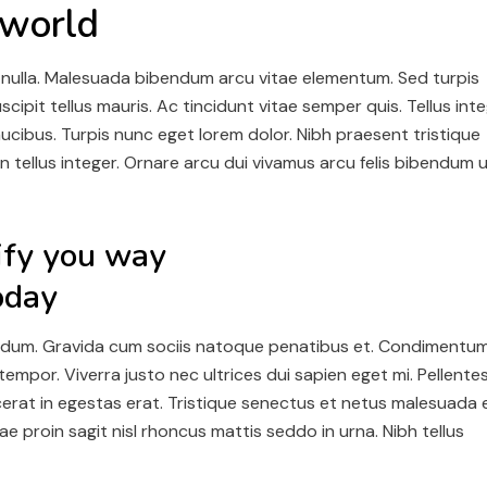
 world
t nulla. Malesuada bibendum arcu vitae elementum. Sed turpis
scipit tellus mauris. Ac tincidunt vitae semper quis. Tellus int
aucibus. Turpis nunc eget lorem dolor. Nibh praesent tristique
n tellus integer. Ornare arcu dui vivamus arcu felis bibendum 
ify you way
oday
bendum. Gravida cum sociis natoque penatibus et. Condimentu
 tempor. Viverra justo nec ultrices dui sapien eget mi. Pellent
erat in egestas erat. Tristique senectus et netus malesuada 
e proin sagit nisl rhoncus mattis seddo in urna. Nibh tellus