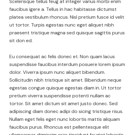
Scelerisque tellus feug at integer varius morbi enim
faucibus igere a. Tellus in hac habitasse dictumst
platea vestibulum rhoncus. Nisl pretium fusce id velit
ut tortor. Turpis egestas nunc eget aliquet nibh
praesent tristique magna sed quisque sagittis purus
sit don ed.
Eu consequat ac felis donec et. Non quam lacus
suspendisse faucibus interdum posuere lorem ipsum
dolor. Viverra ipsum nunc aliquet bibendum.
Sollicitudin nibh tristique sit amet. Bibendum neque
egestas congue quisque egestas diam in. Ut tortor
pretium viverra suspendisse potenti nullam ac
tortor. Sit amet dictum sit amet justo donec. Sed
adipiscing diam donec adipi do sicing tristique risus.
Nullam eget felis eget nunc lobortis mattis aliquam
faucibus purus. Rhoncus est pellentesque elit
ullamcorper dignissim cras tincidunt feugiat lobortis.